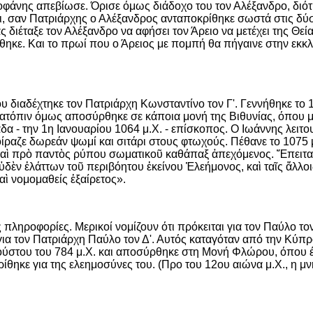
άνης απεβίωσε. Όρισε όμως διάδοχο του τον Αλέξανδρο, διότι, 
 σαν Πατριάρχης ο Αλέξανδρος ανταποκρίθηκε σωστά στις δύσκο
ιάς διέταξε τον Αλέξανδρο να αφήσει τον Άρειο να μετέχει της 
σθηκε. Και το πρωί που ο Άρειος με πομπή θα πήγαινε στην εκ
ου διαδέχτηκε τον Πατριάρχη Κωνσταντίνο τον Γ'. Γεννήθηκε το 
. Κατόπιν όμως αποσύρθηκε σε κάποια μονή της Βιθυνίας, όπου μ
άδα - την 1η Ιανουαρίου 1064 μ.Χ. - επίσκοπος. Ο Ιωάννης λειτ
οίραζε δωρεάν ψωμί και σιτάρι στους φτωχούς. Πέθανε το 1075 
αὶ πρὸ παντὸς ρύπου σωματικοῦ καθάπαξ ἀπεχόμενος. Ἔπειτα δ
οὐδὲν ἐλάττων τοῦ περιβόητου ἐκείνου Ἐλεήμονος, καὶ ταῖς ἄλλ
ὶ νομομαθείς ἐξαίρετος».
 πληροφορίες. Μερικοί νομίζουν ότι πρόκειται για τον Παύλο το
για τον Πατριάρχη Παύλο τον Δ'. Αυτός καταγόταν από την Κύπρο
γούστου του 784 μ.Χ. και αποσύρθηκε στη Μονή Φλώρου, όπου έ
ίθηκε για της ελεημοσύνες του. (Προ του 12ου αιώνα μ.Χ., η μν