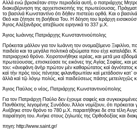
Αλλά ενώ βρισκόταν στην περιοδεία αυτή, ο πατριάρχης Μητροφ
διακυβέρνηση της αρχιεπισκοπής της πρωτεύουσας. Πράγματι,
το βασιλιά Κωνσταντίνο ότι δήθεν πιστεύει ορθά. Και ο βασιλ
Θεό και ζήτησε τη βοήθεια Του. Η δέηση του Ιεράρχη εισακού
Άγιος Αλέξανδρος απεβίωσε ειρηνικά το 337 μ.Χ.
Άγιος Ιωάννης Πατριάρχης Κωνσταντινούπολης
Πρόκειται μάλλον για τον Ιωάννη τον ονομαζόμενο Ξιφιλίνο, π
παιδεία και τα μεγάλα πολιτικά αξιώματα που είχε καταλάβει
πατριαρχικό θρόνο. Χειροτονήθηκε ιερέας, και μετά μια εβδομ
πρωτεύουσας, επισκεύασε τις εικόνες της Αγίας Σοφίας, και μ
του: «ἀνεφάνη ἀνὴρ πρώτον μὲν καθαρώτατος καὶ ἁγνότατος κ
καὶ τὴν πρὸς τοὺς πένητας φιλανθρωπίαν καὶ μετάδοσιν κατ᾿ 
ἀλλὰ καὶ τῷ λόγῳ πολύς, καὶ παιδεύσεως πάσης μετειληχῶς κα
Άγιος Παύλος ο νέος, Πατριάρχης Κωνσταντινούπολης
Για τον Πατριάρχη Παύλο δεν έχουμε σαφείς και συγκεκριμένες
Πανθέκτης λεγομένης Συνόδου. Άλλοι νομίζουν, ότι πρόκειται 
Ανέβηκε στον θρόνο το 780 μ.Χ. παραιτήθηκε δε στα τέλη Αυ
παραίτηση του. Ανήκε στους ζηλωτές της Ορθοδοξίας και διακρ
πηγη: http://www.saint.gr/