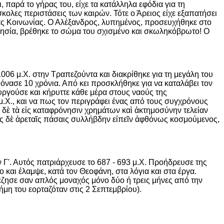
παρά το γήρας του, είχε τα κατάλληλα εφόδια για τη
λες περιστάσεις των καιρών. Τότε ο Άρειος είχε εξαπατήσει
Θείας Κοινωνίας. Ο Αλέξανδρος, λυπημένος, προσευχήθηκε στο
κλησία, βρέθηκε το σώμα του σχισμένο και σκωληκόβρωτο! Ο
1006 μ.Χ. στην Τραπεζούντα και διακρίθηκε για τη μεγάλη του
όνασε 10 χρόνια. Από κει προσκλήθηκε για να καταλάβει τον
ουργούσε και κήρυττε κάθε μέρα στους ναούς της
μ.Χ., και να πως τον περιγράφει ένας από τους συγχρόνους
ὲ τὰ εἰς καταφρόνησιν χρημάτων καὶ ἀκτημοσύνην τελείαν
οις δὲ ἀρεταῖς πάσαις συλλήβδην εἰπεῖν ἀφθόνως κοσμούμενος,
ν Γ'. Αυτός πατριάρχευσε το 687 - 693 μ.Χ. Προήδρευσε της
 και έλαμψε, κατά τον Θεοφάνη, στα λόγια και στα έργα.
ζησε σαν απλός μοναχός μόνο δύο ή τρεις μήνες από την
ήμη του εορταζόταν στις 2 Σεπτεμβρίου).