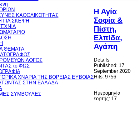
ωνη
ΟΡΙΩΝ
Η Αγία
ΥΝΕΣ ΚΑΘΟΛΙΚΟΤΗΤΑΣ
Σοφία &
 ΓΙΑ ΣΚΕΨΗ
ΕΧΝΙΑ
Πίστη,
ΩΜΑΤΑΡΙΟ
Ελπίδα,
ΔΟΣΗ
Η
Αγάπη
ΚΑ ΘΕΜΑΤΑ
ΜΑΤΟΓΡΑΦΟΣ
Details
ΟΡΘΜΕΥΩΝ ΛΟΓΟΣ
Published: 17
ΝΤΑΣ το ΦΩΣ
September 2020
ΟΓΡΑΦΙΑ
Hits: 9756
ΣΤΟΡΙΚΑ ΧΝΑΡΙΑ ΤΗΣ ΒΟΡΕΙΑΣ ΕΥΒΟΙΑΣ
ΤΩΝΤΑΣ ΣΤΗΝ ΕΛΛΑΔΑ
Α
Ημερομηνία
ΜΕΣ ΣΥΜΒΟΥΛΕΣ
εορτής: 17