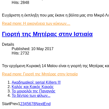
Hits: 2848
Ευχάριστη η έκπληξη που μας έκανε η βόλτα μας στο Μικρό Λι
Read more: Η οικογένεια των κύκνων…
Γιορτή της Μητέρας στην Ιστιαία
Details
Published: 10 May 2017
Hits: 2732
Την ερχόμενη Κυριακή 14 Μαϊου είναι η γιορτή της Μητέρας κα
Read more: Γιορτή της Μητέρας στην Ιστιαία
Ακαδημαϊκοί: serial Killers !!!
Καλός και Κακός Καιρός
Το μοιρολόι της Παναγιάς
Το δέντρο των φίλων...
Start
Prev
1
2
3
4
5
6
7
8
Next
End