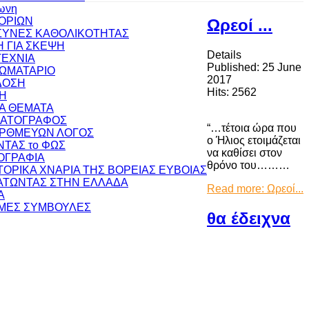
ωνη
ΟΡΙΩΝ
Ωρεοί ...
ΥΝΕΣ ΚΑΘΟΛΙΚΟΤΗΤΑΣ
 ΓΙΑ ΣΚΕΨΗ
Details
ΕΧΝΙΑ
Published: 25 June
ΩΜΑΤΑΡΙΟ
2017
ΔΟΣΗ
Hits: 2562
Η
ΚΑ ΘΕΜΑΤΑ
ΜΑΤΟΓΡΑΦΟΣ
“…τέτοια ώρα που
ΟΡΘΜΕΥΩΝ ΛΟΓΟΣ
ο Ήλιος ετοιμάζεται
ΝΤΑΣ το ΦΩΣ
να καθίσει στον
ΟΓΡΑΦΙΑ
θρόνο του………
ΣΤΟΡΙΚΑ ΧΝΑΡΙΑ ΤΗΣ ΒΟΡΕΙΑΣ ΕΥΒΟΙΑΣ
ΤΩΝΤΑΣ ΣΤΗΝ ΕΛΛΑΔΑ
Read more: Ωρεοί...
Α
ΜΕΣ ΣΥΜΒΟΥΛΕΣ
θα έδειχνα