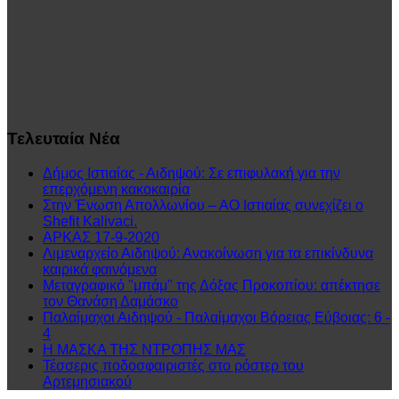
Τελευταία
Νέα
Δήμος Ιστιαίας - Αιδηψού: Σε επιφυλακή για την
επερχόμενη κακοκαιρία
Στην Ένωση Απολλωνίου – ΑΟ Ιστιαίας συνεχίζει ο
Shefit Kalivaci.
ΑΡΚΑΣ 17-9-2020
Λιμεναρχείο Αιδηψού: Ανακοίνωση για τα επικίνδυνα
καιρικά φαινόμενα
Μεταγραφικό "μπάμ" της Δόξας Προκοπίου: απέκτησε
τον Θανάση Δαμάσκο
Παλαίμαχοι Αιδηψού - Παλαίμαχοι Βόρειας Εύβοιας: 6 -
4
Η ΜΑΣΚΑ ΤΗΣ ΝΤΡΟΠΗΣ ΜΑΣ
Τέσσερις ποδοσφαιριστές στο ρόστερ του
Αρτεμησιακού