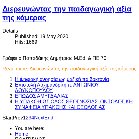
Διερευνώντας την παιδαγωγική αξία
της κάμερας
Details
Published: 19 May 2020
Hits: 1669
Γράφει ο Παπαδάκης Δημήτριος M.Ed. & ΠΕ 70
Read more: Διερευνώντας την παιδαγωγική αξία της κάμερας
Η ψηφιακή ανοησία ως μαζική παιδοκτονία
Επιστολή Αρχιμανδρίτη π. ΑΝΤΩΝΙΟΥ
ΛΟΥΚΟΠΟΥΛΟΥ
ΕΠΩΔΟΣ ΑΜΥΓΔΑΛΙΑΣ
Η ΥΠΑΚΟΗ ΩΣ ΟΔΟΣ ΘΕΟΓΝΩΣΙΑΣ. ΟΝΤΟΛΟΓΙΚΗ
ΣΥΝΑΦΕΙΑ ΥΠΑΚΟΗΣ ΚΑΙ ΘΕΟΛΟΓΙΑΣ
Start
Prev
1
2
3
4
Next
End
You are here:
Home