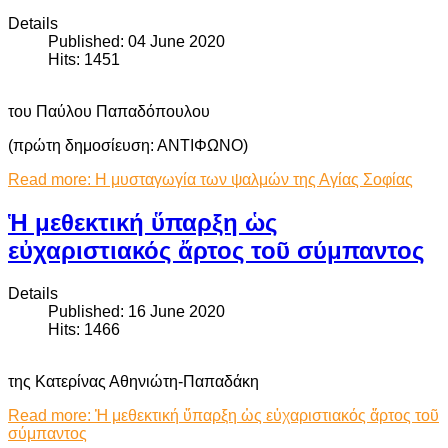
Details
Published: 04 June 2020
Hits: 1451
του Παύλου Παπαδόπουλου
(πρώτη δημοσίευση: ΑΝΤΙΦΩΝΟ)
Read more: Η μυσταγωγία των ψαλμών της Αγίας Σοφίας
Ἡ μεθεκτική ὕπαρξη ὡς
εὐχαριστιακός ἄρτος τοῦ σύμπαντος
Details
Published: 16 June 2020
Hits: 1466
της Κατερίνας Αθηνιώτη-Παπαδάκη
Read more: Ἡ μεθεκτική ὕπαρξη ὡς εὐχαριστιακός ἄρτος τοῦ
σύμπαντος