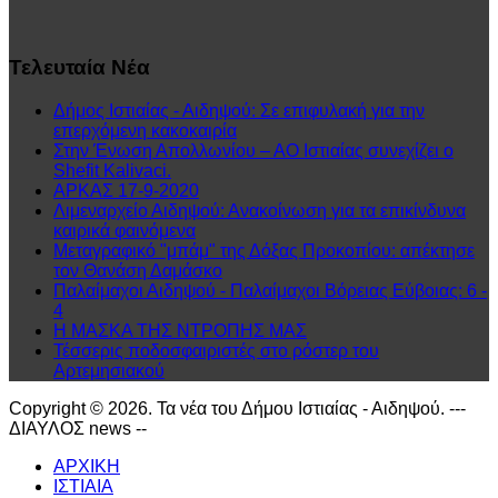
Τελευταία
Νέα
Δήμος Ιστιαίας - Αιδηψού: Σε επιφυλακή για την
επερχόμενη κακοκαιρία
Στην Ένωση Απολλωνίου – ΑΟ Ιστιαίας συνεχίζει ο
Shefit Kalivaci.
ΑΡΚΑΣ 17-9-2020
Λιμεναρχείο Αιδηψού: Ανακοίνωση για τα επικίνδυνα
καιρικά φαινόμενα
Μεταγραφικό "μπάμ" της Δόξας Προκοπίου: απέκτησε
τον Θανάση Δαμάσκο
Παλαίμαχοι Αιδηψού - Παλαίμαχοι Βόρειας Εύβοιας: 6 -
4
Η ΜΑΣΚΑ ΤΗΣ ΝΤΡΟΠΗΣ ΜΑΣ
Τέσσερις ποδοσφαιριστές στο ρόστερ του
Αρτεμησιακού
Copyright © 2026. Τα νέα του Δήμου Ιστιαίας - Αιδηψού. ---
ΔΙΑΥΛΟΣ news --
ΑΡΧΙΚΗ
ΙΣΤΙΑΙΑ