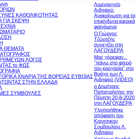
ωνη
Λιμεναρχείο
ΟΡΙΩΝ
Αιδηψού:
ΥΝΕΣ ΚΑΘΟΛΙΚΟΤΗΤΑΣ
Ανακοίνωση για τα
 ΓΙΑ ΣΚΕΨΗ
επικίνδυνα καιρικά
ΕΧΝΙΑ
φαινόμενα
ΩΜΑΤΑΡΙΟ
Ο Γιώργος
ΔΟΣΗ
Τζώρτζης
Η
συνεχίζει στη
ΚΑ ΘΕΜΑΤΑ
ΛΑΓΟΥΔΕΡΑ
ΜΑΤΟΓΡΑΦΟΣ
Μας χόρεψαν...
ΟΡΘΜΕΥΩΝ ΛΟΓΟΣ
"πάνω στο φτερό
ΝΤΑΣ το ΦΩΣ
του καρχαρία" στο
ΟΓΡΑΦΙΑ
Βράχο των Λ.
ΣΤΟΡΙΚΑ ΧΝΑΡΙΑ ΤΗΣ ΒΟΡΕΙΑΣ ΕΥΒΟΙΑΣ
Αιδηψού (VIDEO)
ΤΩΝΤΑΣ ΣΤΗΝ ΕΛΛΑΔΑ
ο Δημήτρης
Α
Παπαχρήστος την
ΜΕΣ ΣΥΜΒΟΥΛΕΣ
Πέμπτη 20-8-2020
στη ΛΑΓΟΥΔΕΡΑ
Υλοποιήθηκε
απόφαση του
Κοινοτικου
Συμβουλίου Λ.
Αιδηψου