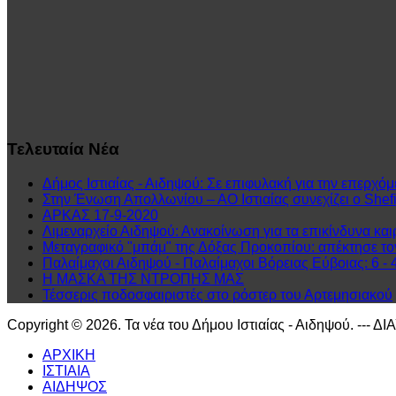
Τελευταία
Νέα
Δήμος Ιστιαίας - Αιδηψού: Σε επιφυλακή για την επερχόμ
Στην Ένωση Απολλωνίου – ΑΟ Ιστιαίας συνεχίζει ο Shefit
ΑΡΚΑΣ 17-9-2020
Λιμεναρχείο Αιδηψού: Ανακοίνωση για τα επικίνδυνα και
Μεταγραφικό "μπάμ" της Δόξας Προκοπίου: απέκτησε τ
Παλαίμαχοι Αιδηψού - Παλαίμαχοι Βόρειας Εύβοιας: 6 - 
Η ΜΑΣΚΑ ΤΗΣ ΝΤΡΟΠΗΣ ΜΑΣ
Τέσσερις ποδοσφαιριστές στο ρόστερ του Αρτεμησιακού
Copyright © 2026. Τα νέα του Δήμου Ιστιαίας - Αιδηψού. --- Δ
ΑΡΧΙΚΗ
ΙΣΤΙΑΙΑ
ΑΙΔΗΨΟΣ