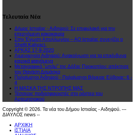
Τελευταία
Νέα
Δήμος Ιστιαίας - Αιδηψού: Σε επιφυλακή για την
επερχόμενη κακοκαιρία
Στην Ένωση Απολλωνίου – ΑΟ Ιστιαίας συνεχίζει ο
Shefit Kalivaci.
ΑΡΚΑΣ 17-9-2020
Λιμεναρχείο Αιδηψού: Ανακοίνωση για τα επικίνδυνα
καιρικά φαινόμενα
Μεταγραφικό "μπάμ" της Δόξας Προκοπίου: απέκτησε
τον Θανάση Δαμάσκο
Παλαίμαχοι Αιδηψού - Παλαίμαχοι Βόρειας Εύβοιας: 6 -
4
Η ΜΑΣΚΑ ΤΗΣ ΝΤΡΟΠΗΣ ΜΑΣ
Τέσσερις ποδοσφαιριστές στο ρόστερ του
Αρτεμησιακού
Copyright © 2026. Τα νέα του Δήμου Ιστιαίας - Αιδηψού. ---
ΔΙΑΥΛΟΣ news --
ΑΡΧΙΚΗ
ΙΣΤΙΑΙΑ