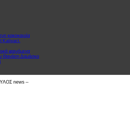
ενη κακοκαιρία
 Kalivaci.
ρικά φαινόμενα
ον Θανάση Δαμάσκο
4
ΙΑΥΛΟΣ news --