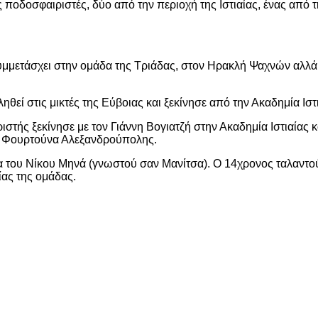
ποδοσφαιριστές, δύο από την περιοχή της Ιστιαίας, ένας από τ
υμμετάσχει στην ομάδα της Τριάδας, στον Ηρακλή Ψαχνών αλλά 
εί στις μικτές της Εύβοιας και ξεκίνησε από την Ακαδημία Ιστι
τής ξεκίνησε με τον Γιάννη Βογιατζή στην Ακαδημία Ιστιαίας κ
α Φουρτούνα Αλεξανδρούπολης.
α του Νίκου Μηνά (γνωστού σαν Μανίτσα). Ο 14χρονος ταλαντο
ίας της ομάδας.