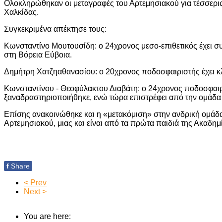
Ολοκληρώθηκαν οι μεταγραφές του Αρτεμησιακού για τέσσερις 
Χαλκίδας.
Συγκεκριμένα απέκτησε τους:
Κωνσταντίνο Μουτουσίδη: ο 24χρονος μεσο-επιθετικός έχει σ
στη Βόρεια Εύβοια.
Δημήτρη Χατζηαθανασίου: ο 20χρονος ποδοσφαιριστής έχει κληθ
Κωνσταντίνου - Θεοφύλακτου Διαβάτη: ο 24χρονος ποδοσφαιρισ
ξαναδραστηριοποιήθηκε, ενώ τώρα επιστρέφει από την ομάδ
Επίσης ανακοινώθηκε και η «μετακόμιση» στην ανδρική ομάδ
Αρτεμησιακού, μιας και είναι από τα πρώτα παιδιά της Ακαδημ
f
Share
< Prev
Next >
You are here: