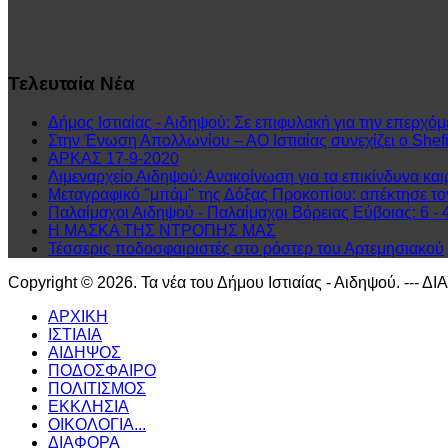
Τελευταία
Νέα
Δήμος Ιστιαίας - Αιδηψού: Σε επιφυλακή για την επερχόμ
Στην Ένωση Απολλωνίου – ΑΟ Ιστιαίας συνεχίζει ο Shefit
ΑΡΚΑΣ 17-9-2020
Λιμεναρχείο Αιδηψού: Ανακοίνωση για τα επικίνδυνα και
Μεταγραφικό "μπάμ" της Δόξας Προκοπίου: απέκτησε τ
Παλαίμαχοι Αιδηψού - Παλαίμαχοι Βόρειας Εύβοιας: 6 - 
Η ΜΑΣΚΑ ΤΗΣ ΝΤΡΟΠΗΣ ΜΑΣ
Τέσσερις ποδοσφαιριστές στο ρόστερ του Αρτεμησιακού
Copyright © 2026. Τα νέα του Δήμου Ιστιαίας - Αιδηψού. --- Δ
ΑΡΧΙΚΗ
ΙΣΤΙΑΙΑ
ΑΙΔΗΨΟΣ
ΠΟΔΟΣΦΑΙΡΟ
ΠΟΛΙΤΙΣΜΟΣ
ΕΚΚΛΗΣΙΑ
ΟΙΚΟΛΟΓΙΑ...
ΔΙΑΦΟΡΑ