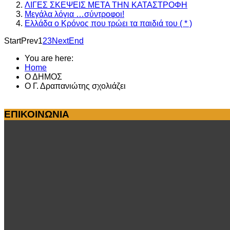
ΛΙΓΕΣ ΣΚΕΨΕΙΣ ΜΕΤΑ ΤΗΝ ΚΑΤΑΣΤΡΟΦΗ
Μεγάλα λόγια …σύντροφοι!
Ελλάδα ο Κρόνος που τρώει τα παιδιά του ( * )
Start
Prev
1
2
3
Next
End
You are here:
Home
Ο ΔΗΜΟΣ
Ο Γ. Δραπανιώτης σχολιάζει
ΕΠΙΚΟΙΝΩΝΙΑ