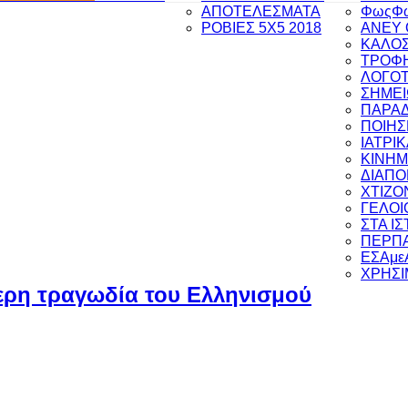
ΑΠΟΤΕΛΕΣΜΑΤΑ
ΦωςΦ
ΡΟΒΙΕΣ 5Χ5 2018
ANEY 
ΚΑΛΟΣ
ΤΡΟΦΗ
ΛΟΓΟΤ
ΣΗΜΕΙ
ΠΑΡΑ
ΠΟΙΗΣ
ΙΑΤΡΙ
ΚΙΝΗ
ΔΙΑΠ
ΧΤΙΖΟ
ΓΕΛΟΙ
ΣΤΑ Ι
ΠΕΡΠΑ
ΕΣΑμε
ΧΡΗΣΙ
ερη τραγωδία του Ελληνισμού