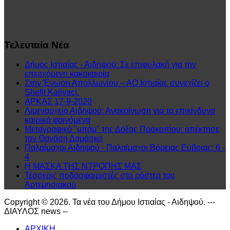
Τελευταία
Νέα
Δήμος Ιστιαίας - Αιδηψού: Σε επιφυλακή για την
επερχόμενη κακοκαιρία
Στην Ένωση Απολλωνίου – ΑΟ Ιστιαίας συνεχίζει ο
Shefit Kalivaci.
ΑΡΚΑΣ 17-9-2020
Λιμεναρχείο Αιδηψού: Ανακοίνωση για τα επικίνδυνα
καιρικά φαινόμενα
Μεταγραφικό "μπάμ" της Δόξας Προκοπίου: απέκτησε
τον Θανάση Δαμάσκο
Παλαίμαχοι Αιδηψού - Παλαίμαχοι Βόρειας Εύβοιας: 6 -
4
Η ΜΑΣΚΑ ΤΗΣ ΝΤΡΟΠΗΣ ΜΑΣ
Τέσσερις ποδοσφαιριστές στο ρόστερ του
Αρτεμησιακού
Copyright © 2026. Τα νέα του Δήμου Ιστιαίας - Αιδηψού. ---
ΔΙΑΥΛΟΣ news --
ΑΡΧΙΚΗ