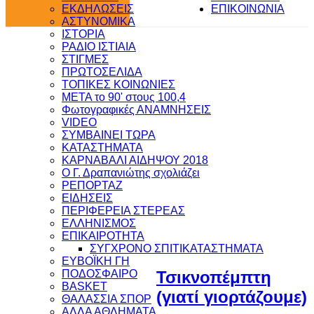
ΕΚΔΗΛΩΣΕΙΣ
ΕΠΙΚΟΙΝΩΝΙΑ
ΑΣΤΥΝΟΜΙΚΑ
ΙΣΤΟΡΙΑ
ΡΑΔΙΟ ΙΣΤΙΑΙΑ
ΣΤΙΓΜΕΣ
ΠΡΩΤΟΣΕΛΙΔΑ
ΤΟΠΙΚΕΣ ΚΟΙΝΩΝΙΕΣ
ΜΕΤΑ το 90' στους 100,4
Φωτογραφικές ΑΝΑΜΝΗΣΕΙΣ
VIDEO
ΣΥΜΒΑΙΝΕΙ ΤΩΡΑ
ΚΑΤΑΣΤΗΜΑΤΑ
ΚΑΡΝΑΒΑΛΙ ΑΙΔΗΨΟΥ 2018
Ο Γ. Δραπανιώτης σχολιάζει
ΡΕΠΟΡΤΑΖ
ΕΙΔΗΣΕΙΣ
ΠΕΡΙΦΕΡΕΙΑ ΣΤΕΡΕΑΣ
ΕΛΛΗΝΙΣΜΟΣ
ΕΠΙΚΑΙΡΟΤΗΤΑ
ΣΥΓΧΡΟΝΟ ΣΠΙΤΙ
ΚΑΤΑΣΤΗΜΑΤΑ
ΕΥΒΟΪΚΗ ΓΗ
ΠΟΔΟΣΦΑΙΡΟ
Τσικνοπέμπτη
BASKET
(γιατί γιορτάζουμε)
ΘΑΛΑΣΣΙΑ ΣΠΟΡ
ΑΛΛΑ ΑΘΛΗΜΑΤΑ