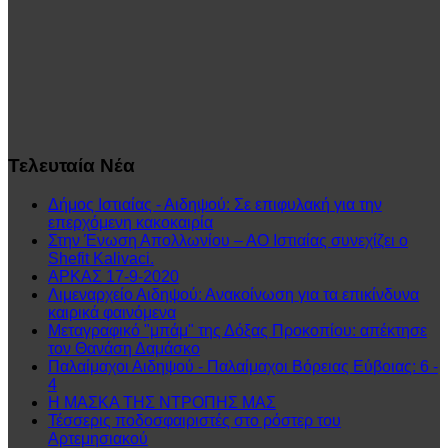
Τελευταία
Νέα
Δήμος Ιστιαίας - Αιδηψού: Σε επιφυλακή για την
επερχόμενη κακοκαιρία
Στην Ένωση Απολλωνίου – ΑΟ Ιστιαίας συνεχίζει ο
Shefit Kalivaci.
ΑΡΚΑΣ 17-9-2020
Λιμεναρχείο Αιδηψού: Ανακοίνωση για τα επικίνδυνα
καιρικά φαινόμενα
Μεταγραφικό "μπάμ" της Δόξας Προκοπίου: απέκτησε
τον Θανάση Δαμάσκο
Παλαίμαχοι Αιδηψού - Παλαίμαχοι Βόρειας Εύβοιας: 6 -
4
Η ΜΑΣΚΑ ΤΗΣ ΝΤΡΟΠΗΣ ΜΑΣ
Τέσσερις ποδοσφαιριστές στο ρόστερ του
Αρτεμησιακού