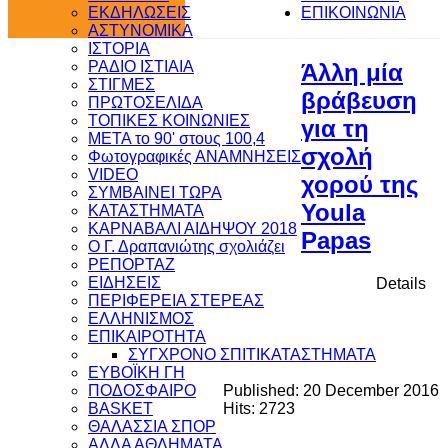
ΕΚΔΗΛΩΣΕΙΣ
ΕΠΙΚΟΙΝΩΝΙΑ
ΑΣΤΥΝΟΜΙΚΑ
ΙΣΤΟΡΙΑ
ΡΑΔΙΟ ΙΣΤΙΑΙΑ
Άλλη μία
ΣΤΙΓΜΕΣ
βράβευση
ΠΡΩΤΟΣΕΛΙΔΑ
ΤΟΠΙΚΕΣ ΚΟΙΝΩΝΙΕΣ
για τη
ΜΕΤΑ το 90' στους 100,4
σχολή
Φωτογραφικές ΑΝΑΜΝΗΣΕΙΣ
VIDEO
χορού της
ΣΥΜΒΑΙΝΕΙ ΤΩΡΑ
Youla
ΚΑΤΑΣΤΗΜΑΤΑ
ΚΑΡΝΑΒΑΛΙ ΑΙΔΗΨΟΥ 2018
Papas
Ο Γ. Δραπανιώτης σχολιάζει
ΡΕΠΟΡΤΑΖ
ΕΙΔΗΣΕΙΣ
Details
ΠΕΡΙΦΕΡΕΙΑ ΣΤΕΡΕΑΣ
ΕΛΛΗΝΙΣΜΟΣ
ΕΠΙΚΑΙΡΟΤΗΤΑ
ΣΥΓΧΡΟΝΟ ΣΠΙΤΙ
ΚΑΤΑΣΤΗΜΑΤΑ
ΕΥΒΟΪΚΗ ΓΗ
ΠΟΔΟΣΦΑΙΡΟ
Published: 20 December 2016
BASKET
Hits: 2723
ΘΑΛΑΣΣΙΑ ΣΠΟΡ
ΑΛΛΑ ΑΘΛΗΜΑΤΑ