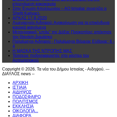
επερχόμενη κακοκαιρία
Στην Ένωση Απολλωνίου – ΑΟ Ιστιαίας συνεχίζει ο
Shefit Kalivaci.
ΑΡΚΑΣ 17-9-2020
Λιμεναρχείο Αιδηψού: Ανακοίνωση για τα επικίνδυνα
καιρικά φαινόμενα
Μεταγραφικό "μπάμ" της Δόξας Προκοπίου: απέκτησε
τον Θανάση Δαμάσκο
Παλαίμαχοι Αιδηψού - Παλαίμαχοι Βόρειας Εύβοιας: 6 -
4
Η ΜΑΣΚΑ ΤΗΣ ΝΤΡΟΠΗΣ ΜΑΣ
Τέσσερις ποδοσφαιριστές στο ρόστερ του
Αρτεμησιακού
Copyright © 2026. Τα νέα του Δήμου Ιστιαίας - Αιδηψού. ---
ΔΙΑΥΛΟΣ news --
ΑΡΧΙΚΗ
ΙΣΤΙΑΙΑ
ΑΙΔΗΨΟΣ
ΠΟΔΟΣΦΑΙΡΟ
ΠΟΛΙΤΙΣΜΟΣ
ΕΚΚΛΗΣΙΑ
ΟΙΚΟΛΟΓΙΑ...
ΔΙΑΦΟΡΑ