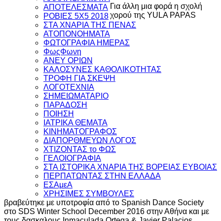
Για άλλη μια φορά η σχολή
ΑΠΟΤΕΛΕΣΜΑΤΑ
χορού της YULA PAPAS
ΡΟΒΙΕΣ 5Χ5 2018
ΣΤΑ ΧΝΑΡΙΑ ΤΗΣ ΠΕΝΑΣ
ΑΤΟΠΟΝΟΗΜΑΤΑ
ΦΩΤΟΓΡΑΦΙΑ ΗΜΕΡΑΣ
ΦωςΦωνη
ANEY ΟΡΙΩΝ
ΚΑΛΟΣΥΝΕΣ ΚΑΘΟΛΙΚΟΤΗΤΑΣ
ΤΡΟΦΗ ΓΙΑ ΣΚΕΨΗ
ΛΟΓΟΤΕΧΝΙΑ
ΣΗΜΕΙΩΜΑΤΑΡΙΟ
ΠΑΡΑΔΟΣΗ
ΠΟΙΗΣΗ
ΙΑΤΡΙΚΑ ΘΕΜΑΤΑ
ΚΙΝΗΜΑΤΟΓΡΑΦΟΣ
ΔΙΑΠΟΡΘΜΕΥΩΝ ΛΟΓΟΣ
ΧΤΙΖΟΝΤΑΣ το ΦΩΣ
ΓΕΛΟΙΟΓΡΑΦΙΑ
ΣΤΑ ΙΣΤΟΡΙΚΑ ΧΝΑΡΙΑ ΤΗΣ ΒΟΡΕΙΑΣ ΕΥΒΟΙΑΣ
ΠΕΡΠΑΤΩΝΤΑΣ ΣΤΗΝ ΕΛΛΑΔΑ
ΕΣΑμεΑ
ΧΡΗΣΙΜΕΣ ΣΥΜΒΟΥΛΕΣ
βραβεύτηκε με υποτροφία από το Spanish Dance Society
στο SDS Winter School December 2016 στην Αθήνα και με
τους δασκαλους Inmaculada Ortega & Javier Palacios.