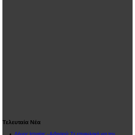
Τελευταία
Νέα
Δήμος Ιστιαίας - Αιδηψού: Σε επιφυλακή για την