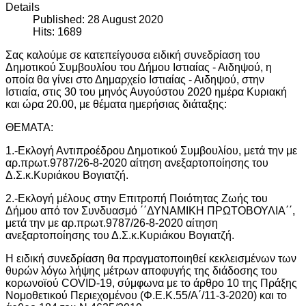
Details
Published: 28 August 2020
Hits: 1689
Σας καλούμε σε κατεπείγουσα ειδική συνεδρίαση του
Δημοτικού Συμβουλίου του Δήμου Ιστιαίας - Αιδηψού, η
οποία θα γίνει στο Δημαρχείο Ιστιαίας - Αιδηψού, στην
Ιστιαία, στις 30 του μηνός Αυγούστου 2020 ημέρα Κυριακή
και ώρα 20.00, με θέματα ημερήσιας διάταξης:
ΘΕΜΑΤΑ:
1.-Εκλογή Αντιπροέδρου Δημοτικού Συμβουλίου, μετά την με
αρ.πρωτ.9787/26-8-2020 αίτηση ανεξαρτοποίησης του
Δ.Σ.κ.Κυριάκου Βογιατζή.
2.-Εκλογή μέλους στην Επιτροπή Ποιότητας Ζωής του
Δήμου από τον Συνδυασμό ΄΄ΔΥΝΑΜΙΚΗ ΠΡΩΤΟΒΟΥΛΙΑ΄΄,
μετά την με αρ.πρωτ.9787/26-8-2020 αίτηση
ανεξαρτοποίησης του Δ.Σ.κ.Κυριάκου Βογιατζή.
Η ειδική συνεδρίαση θα πραγματοποιηθεί κεκλεισμένων των
θυρών λόγω λήψης μέτρων αποφυγής της διάδοσης του
κορωνοϊού COVID-19, σύμφωνα με το άρθρο 10 της Πράξης
Νομοθετικού Περιεχομένου (Φ.Ε.Κ.55/Α΄/11-3-2020) και το