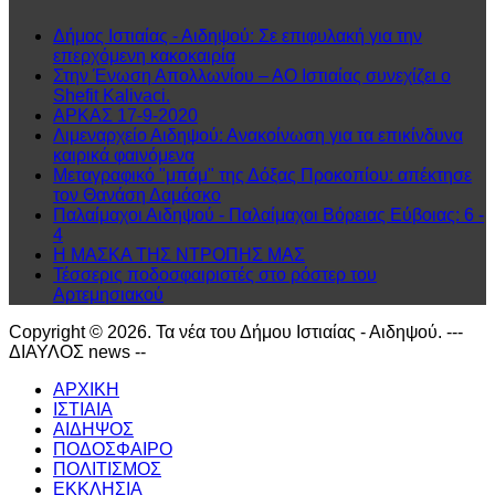
Δήμος Ιστιαίας - Αιδηψού: Σε επιφυλακή για την
επερχόμενη κακοκαιρία
Στην Ένωση Απολλωνίου – ΑΟ Ιστιαίας συνεχίζει ο
Shefit Kalivaci.
ΑΡΚΑΣ 17-9-2020
Λιμεναρχείο Αιδηψού: Ανακοίνωση για τα επικίνδυνα
καιρικά φαινόμενα
Μεταγραφικό "μπάμ" της Δόξας Προκοπίου: απέκτησε
τον Θανάση Δαμάσκο
Παλαίμαχοι Αιδηψού - Παλαίμαχοι Βόρειας Εύβοιας: 6 -
4
Η ΜΑΣΚΑ ΤΗΣ ΝΤΡΟΠΗΣ ΜΑΣ
Τέσσερις ποδοσφαιριστές στο ρόστερ του
Αρτεμησιακού
Copyright © 2026. Τα νέα του Δήμου Ιστιαίας - Αιδηψού. ---
ΔΙΑΥΛΟΣ news --
ΑΡΧΙΚΗ
ΙΣΤΙΑΙΑ
ΑΙΔΗΨΟΣ
ΠΟΔΟΣΦΑΙΡΟ
ΠΟΛΙΤΙΣΜΟΣ
ΕΚΚΛΗΣΙΑ