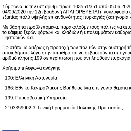
Σύμφωνα με την υπ’ αριθμ. πρωτ. 103551/351 από 05.06.202
04/09/2020 την 12η βραδυνή ΑΠΑΓΟΡΕΥΕΤΑΙ η κυκλοφορία οχη
εξαιτίας πολύ υψηλής επικινδυνότητας πυρκαγιάς (κατηγορία κ
Με βάση τα προβλεπόμενα, παρακαλούμε τους πολίτες να απ
το κάψιμο ξερών χόρτων και κλαδιών ή υπολειμμάτων καθαρ
ψησταριών κ.α.
Εφιστάται ιδιαιτέρως η προσοχή των πολιτών στην αυστηρή 
οποιοδήποτε λόγο στην ύπαιθρο και να σεβαστούν τα απαγορ
αριθμό κλήσης 199 σε περίπτωση που αντιληφθούν πυρκαγιά
Χρήσιμα τηλέφωνα ανάγκης
· 100: Ελληνική Αστυνομία
· 166: Εθνικό Κέντρο Άμεσης Βοήθειας [για επείγοντα θέματα ι
· 199: Πυροσβεστική Υπηρεσία
· 2103359002-3: Γενική Γραμματεία Πολιτικής Προστασίας