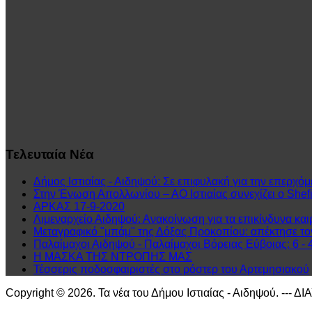
Τελευταία
Νέα
Δήμος Ιστιαίας - Αιδηψού: Σε επιφυλακή για την επερχόμ
Στην Ένωση Απολλωνίου – ΑΟ Ιστιαίας συνεχίζει ο Shefit
ΑΡΚΑΣ 17-9-2020
Λιμεναρχείο Αιδηψού: Ανακοίνωση για τα επικίνδυνα και
Μεταγραφικό "μπάμ" της Δόξας Προκοπίου: απέκτησε τ
Παλαίμαχοι Αιδηψού - Παλαίμαχοι Βόρειας Εύβοιας: 6 - 
Η ΜΑΣΚΑ ΤΗΣ ΝΤΡΟΠΗΣ ΜΑΣ
Τέσσερις ποδοσφαιριστές στο ρόστερ του Αρτεμησιακού
Copyright © 2026. Τα νέα του Δήμου Ιστιαίας - Αιδηψού. --- Δ