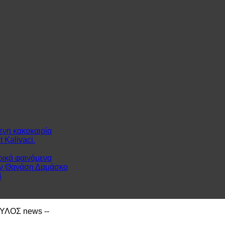
ενη κακοκαιρία
 Kalivaci.
ρικά φαινόμενα
ον Θανάση Δαμάσκο
4
ΙΑΥΛΟΣ news --