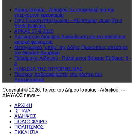
Δήμος Ιστιαίας - Αιδηψού: Σε επιφυλακή για την
επερχόμενη κακοκαιρία
Στην Ένωση Απολλωνίου – ΑΟ Ιστιαίας συνεχίζει ο
Shefit Kalivaci.
ΑΡΚΑΣ 17-9-2020
Λιμεναρχείο Αιδηψού: Ανακοίνωση για τα επικίνδυνα
καιρικά φαινόμενα
Μεταγραφικό "μπάμ" της Δόξας Προκοπίου: απέκτησε
τον Θανάση Δαμάσκο
Παλαίμαχοι Αιδηψού - Παλαίμαχοι Βόρειας Εύβοιας: 6 -
4
Η ΜΑΣΚΑ ΤΗΣ ΝΤΡΟΠΗΣ ΜΑΣ
Τέσσερις ποδοσφαιριστές στο ρόστερ του
Αρτεμησιακού
Copyright © 2026. Τα νέα του Δήμου Ιστιαίας - Αιδηψού. ---
ΔΙΑΥΛΟΣ news --
ΑΡΧΙΚΗ
ΙΣΤΙΑΙΑ
ΑΙΔΗΨΟΣ
ΠΟΔΟΣΦΑΙΡΟ
ΠΟΛΙΤΙΣΜΟΣ
ΕΚΚΛΗΣΙΑ