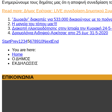
Ενημερώνουμε τους δημότες μας ότι η αποψινή συνεδρίαση το
Read more: Δήμος Ερέτριας: LIVE συνεδρίαση Δημοτικού Συ
"Δωρεάν" διακοπές για 533.000 δικαιούχους με το πρό
Η μαγεία του τόπου μας!!!
Διακοπή ηλεκτροδότησης στην Ιστιαία την Κυριακή 24-5
Δρομολόγια Αιδηψού-Αρκίτσας απο 25 έως 31-5-2020
Start
Prev
1
2
3
4
5
6
7
8
9
10
Next
End
You are here:
Home
Ο ΔΗΜΟΣ
ΕΚΔΗΛΩΣΕΙΣ
ΕΠΙΚΟΙΝΩΝΙΑ