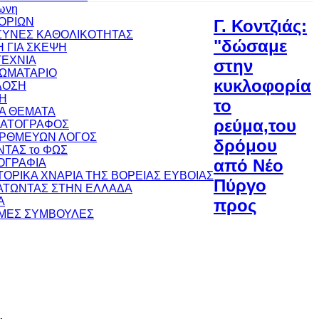
ωνη
ΟΡΙΩΝ
Γ. Κοντζιάς:
ΥΝΕΣ ΚΑΘΟΛΙΚΟΤΗΤΑΣ
"δώσαμε
 ΓΙΑ ΣΚΕΨΗ
ΕΧΝΙΑ
στην
ΩΜΑΤΑΡΙΟ
κυκλοφορία
ΔΟΣΗ
Η
το
ΚΑ ΘΕΜΑΤΑ
ρεύμα,του
ΜΑΤΟΓΡΑΦΟΣ
ΟΡΘΜΕΥΩΝ ΛΟΓΟΣ
δρόμου
ΝΤΑΣ το ΦΩΣ
από Νέο
ΟΓΡΑΦΙΑ
ΣΤΟΡΙΚΑ ΧΝΑΡΙΑ ΤΗΣ ΒΟΡΕΙΑΣ ΕΥΒΟΙΑΣ
Πύργο
ΤΩΝΤΑΣ ΣΤΗΝ ΕΛΛΑΔΑ
Α
προς
ΜΕΣ ΣΥΜΒΟΥΛΕΣ