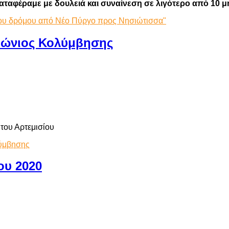
αταφέραμε με δουλειά και συναίνεση σε λιγότερο από 10 μ
,του δρόμου από Νέο Πύργο προς Νησιώτισσα"
αθώνιος Κολύμβησης
του Αρτεμισίου
λύμβησης
ου 2020