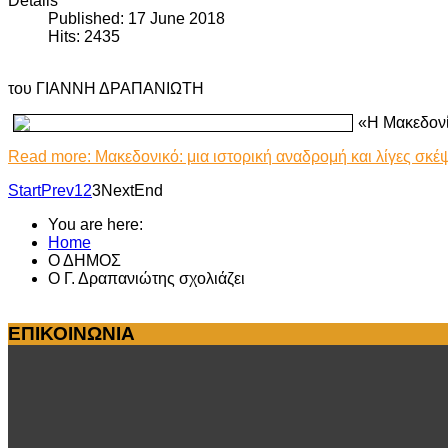
Details
Published: 17 June 2018
Hits: 2435
του ΓΙΑΝΝΗ ΔΡΑΠΑΝΙΩΤΗ
«Η Μακεδονία
Read more: Μακεδονικό: μια ιστορική αναδρομή και λίγες σκέ
Start
Prev
1
2
3
Next
End
You are here:
Home
Ο ΔΗΜΟΣ
Ο Γ. Δραπανιώτης σχολιάζει
ΕΠΙΚΟΙΝΩΝΙΑ