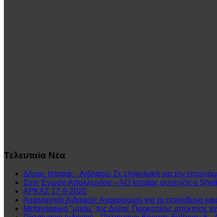
Τελευταία
Νέα
Δήμος Ιστιαίας - Αιδηψού: Σε επιφυλακή για την επερχόμ
Στην Ένωση Απολλωνίου – ΑΟ Ιστιαίας συνεχίζει ο Shefit
ΑΡΚΑΣ 17-9-2020
Λιμεναρχείο Αιδηψού: Ανακοίνωση για τα επικίνδυνα και
Μεταγραφικό "μπάμ" της Δόξας Προκοπίου: απέκτησε τ