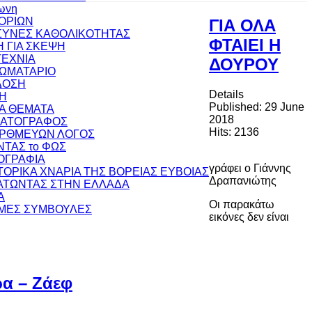
ωνη
ΟΡΙΩΝ
ΓΙΑ ΟΛΑ
ΥΝΕΣ ΚΑΘΟΛΙΚΟΤΗΤΑΣ
ΦΤΑΙΕΙ Η
 ΓΙΑ ΣΚΕΨΗ
ΕΧΝΙΑ
ΔΟΥΡΟΥ
ΩΜΑΤΑΡΙΟ
ΔΟΣΗ
Details
Η
Published: 29 June
ΚΑ ΘΕΜΑΤΑ
2018
ΜΑΤΟΓΡΑΦΟΣ
Hits: 2136
ΟΡΘΜΕΥΩΝ ΛΟΓΟΣ
ΝΤΑΣ το ΦΩΣ
ΟΓΡΑΦΙΑ
γράφει ο Γιάννης
ΣΤΟΡΙΚΑ ΧΝΑΡΙΑ ΤΗΣ ΒΟΡΕΙΑΣ ΕΥΒΟΙΑΣ
Δραπανιώτης
ΤΩΝΤΑΣ ΣΤΗΝ ΕΛΛΑΔΑ
Α
Οι παρακάτω
ΜΕΣ ΣΥΜΒΟΥΛΕΣ
εικόνες δεν είναι
ρα – Ζάεφ