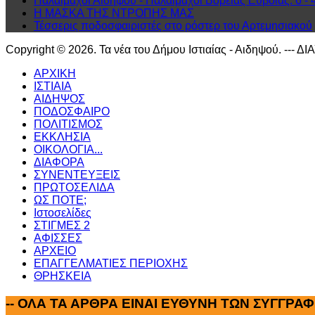
Παλαίμαχοι Αιδηψού - Παλαίμαχοι Βόρειας Εύβοιας: 6 - 
Η ΜΑΣΚΑ ΤΗΣ ΝΤΡΟΠΗΣ ΜΑΣ
Τέσσερις ποδοσφαιριστές στο ρόστερ του Αρτεμησιακού
Copyright © 2026. Τα νέα του Δήμου Ιστιαίας - Αιδηψού. --- Δ
ΑΡΧΙΚΗ
ΙΣΤΙΑΙΑ
ΑΙΔΗΨΟΣ
ΠΟΔΟΣΦΑΙΡΟ
ΠΟΛΙΤΙΣΜΟΣ
ΕΚΚΛΗΣΙΑ
ΟΙΚΟΛΟΓΙΑ...
ΔΙΑΦΟΡΑ
ΣΥΝΕΝΤΕΥΞΕΙΣ
ΠΡΩΤΟΣΕΛΙΔΑ
ΩΣ ΠΟΤΕ;
Ιστοσελίδες
ΣΤΙΓΜΕΣ 2
ΑΦΙΣΣΕΣ
ΑΡΧΕΙΟ
ΕΠΑΓΓΕΛΜΑΤΙΕΣ ΠΕΡΙΟΧΗΣ
ΘΡΗΣΚΕΙΑ
--
ΟΛΑ ΤΑ ΑΡΘΡΑ ΕΙΝΑΙ ΕΥΘΥΝΗ ΤΩΝ ΣΥΓΓΡΑΦ