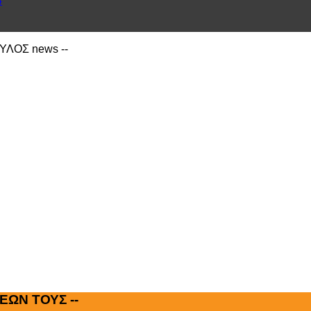
4
ΙΑΥΛΟΣ news --
ΕΩΝ ΤΟΥΣ --