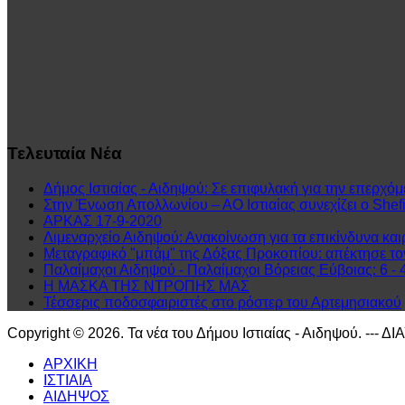
Τελευταία
Νέα
Δήμος Ιστιαίας - Αιδηψού: Σε επιφυλακή για την επερχόμ
Στην Ένωση Απολλωνίου – ΑΟ Ιστιαίας συνεχίζει ο Shefit
ΑΡΚΑΣ 17-9-2020
Λιμεναρχείο Αιδηψού: Ανακοίνωση για τα επικίνδυνα και
Μεταγραφικό "μπάμ" της Δόξας Προκοπίου: απέκτησε τ
Παλαίμαχοι Αιδηψού - Παλαίμαχοι Βόρειας Εύβοιας: 6 - 
Η ΜΑΣΚΑ ΤΗΣ ΝΤΡΟΠΗΣ ΜΑΣ
Τέσσερις ποδοσφαιριστές στο ρόστερ του Αρτεμησιακού
Copyright © 2026. Τα νέα του Δήμου Ιστιαίας - Αιδηψού. --- Δ
ΑΡΧΙΚΗ
ΙΣΤΙΑΙΑ
ΑΙΔΗΨΟΣ