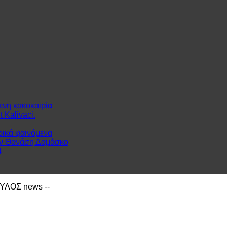
ενη κακοκαιρία
 Kalivaci.
ρικά φαινόμενα
ον Θανάση Δαμάσκο
4
ΙΑΥΛΟΣ news --