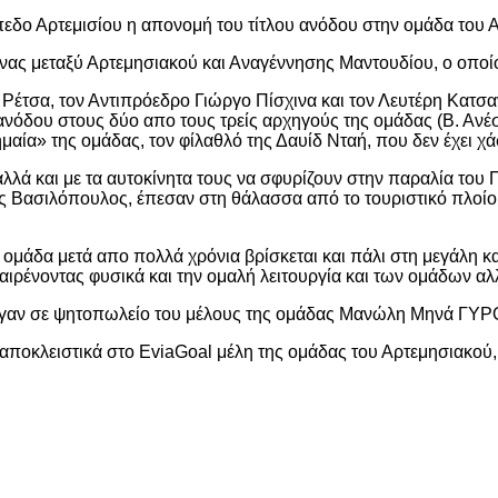
δο Αρτεμισίου η απονομή του τίτλου ανόδου στην ομάδα του Α
νας μεταξύ Αρτεμησιακού και Αναγέννησης Μαντουδίου, ο οποί
Ρέτσα, τον Αντιπρόεδρο Γιώργο Πίσχινα και τον Λευτέρη Κατσ
όδου στους δύο απο τους τρείς αρχηγούς της ομάδας (Β. Ανέστ
μαία» της ομάδας, τον φίλαθλό της Δαυίδ Νταή, που δεν έχει χ
λά και με τα αυτοκίνητα τους να σφυρίζουν στην παραλία του Π
ώργος Βασιλόπουλος, έπεσαν στη θάλασσα από το τουριστικό π
η ομάδα μετά απο πολλά χρόνια βρίσκεται και πάλι στη μεγάλη κ
αιρένοντας φυσικά και την ομαλή λειτουργία και των ομάδων αλλ
έφαγαν σε ψητοπωλείο του μέλους της ομάδας Μανώλη Μηνά ΓΥ
 αποκλειστικά στο EviaGoal μέλη της ομάδας του Αρτεμησιακού,