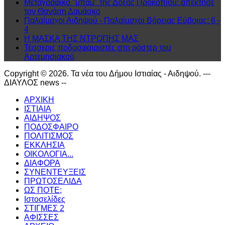
Μεταγραφικό "μπάμ" της Δόξας Προκοπίου: απέκτησε
τον Θανάση Δαμάσκο
Παλαίμαχοι Αιδηψού - Παλαίμαχοι Βόρειας Εύβοιας: 6 -
4
Η ΜΑΣΚΑ ΤΗΣ ΝΤΡΟΠΗΣ ΜΑΣ
Τέσσερις ποδοσφαιριστές στο ρόστερ του
Αρτεμησιακού
Copyright © 2026. Τα νέα του Δήμου Ιστιαίας - Αιδηψού. ---
ΔΙΑΥΛΟΣ news --
ΑΡΧΙΚΗ
ΙΣΤΙΑΙΑ
ΑΙΔΗΨΟΣ
ΠΟΔΟΣΦΑΙΡΟ
ΠΟΛΙΤΙΣΜΟΣ
ΕΚΚΛΗΣΙΑ
ΟΙΚΟΛΟΓΙΑ...
ΔΙΑΦΟΡΑ
ΣΥΝΕΝΤΕΥΞΕΙΣ
ΠΡΩΤΟΣΕΛΙΔΑ
ΩΣ ΠΟΤΕ;
Ιστοσελίδες
ΣΤΙΓΜΕΣ 2
ΑΦΙΣΣΕΣ