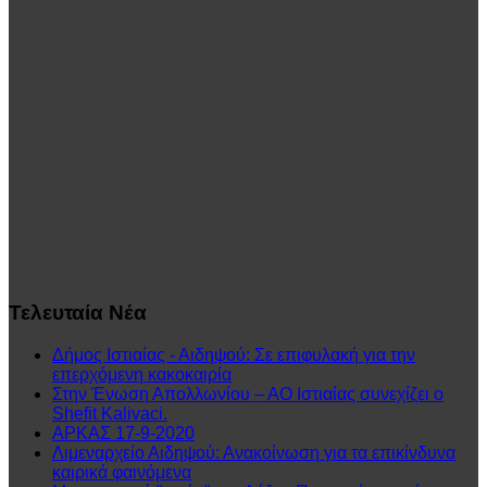
Τελευταία
Νέα
Δήμος Ιστιαίας - Αιδηψού: Σε επιφυλακή για την
επερχόμενη κακοκαιρία
Στην Ένωση Απολλωνίου – ΑΟ Ιστιαίας συνεχίζει ο
Shefit Kalivaci.
ΑΡΚΑΣ 17-9-2020
Λιμεναρχείο Αιδηψού: Ανακοίνωση για τα επικίνδυνα
καιρικά φαινόμενα