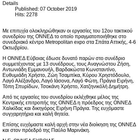
Details
Published: 07 October 2019
Hits: 2278
Με επιτυχία ολοκληρώθηκαν οι εργασίες του 12ου τακτικού
συνεδρίου της ΟΝΝΕΔ το οποίο πραγματοποιήθηκε στο
συνεδριακό κέντρο Metropolitan expo στα Σπάτα Αττικής, 4-6
Οκτωβρίου.
Η ΟΝΝΕΔ Εύβοιας έδωσε δυνατό παρών στο συνέδριο
συμμετέχοντας με 13 συνέδρους, τους Αναγνώστου Ζήση,
Αντωνιάδη Εμμανουήλ, Βαρδακώστα Κωνσταντίνο,
Ευθυμιάδη Χρήστο, Ζώη Τσαμπίκα, Κύρου Χρηστόδουλο,
Λαγό Αλέξανδρο, Λαγό Ιάσονα, Λαγό Φώτη, Πράγια Ειρήνη,
Τόπη Σπυρίδων, Τσοκάνη Χρήστο, Χατζηνικόλή Δημήτρη.
Από τις εργασίες του συνεδρίου εκλέχθηκε μέλος της
Κεντρικής επιτροπής της ΟΝΝΕΔ η πρόεδρος της ΟΝΝΕΔ
Χαλκίδας και δικηγόρος Ειρήνη Πράγια. Της ευχόμαστε
συγχαρητήρια και καλή θητεία.
Επίσης ευχόμαστε καλή αρχή στην νέα διοίκηση της ΟΝΝΕΔ
και στον πρόεδρό της Παύλο Μαρινάκη.