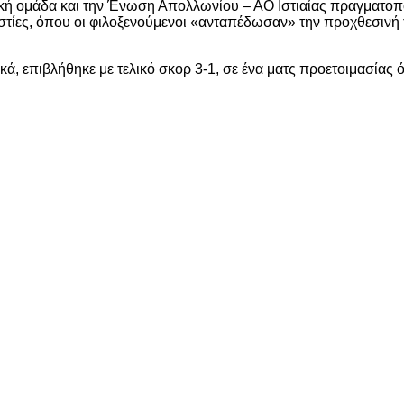
ική ομάδα και την Ένωση Απολλωνίου – ΑΟ Ιστιαίας πραγματο
στίες, όπου οι φιλοξενούμενοι «ανταπέδωσαν» την προχθεσινή τ
ικά, επιβλήθηκε με τελικό σκορ 3-1, σε ένα ματς προετοιμασί