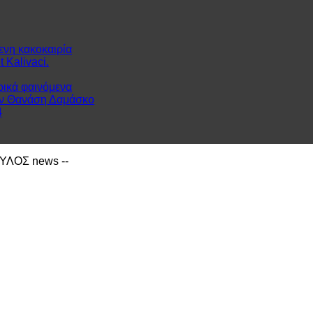
ενη κακοκαιρία
 Kalivaci.
ρικά φαινόμενα
ον Θανάση Δαμάσκο
4
ΙΑΥΛΟΣ news --