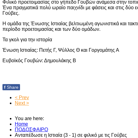
Φιλικό προετοιμασίας στο γήπεδο Γουβών ανάμεσα στην τοπ
Ένα πραγματικά πολύ ωραίο παιχνίδι με φάσεις και στις δύο ε
Γούβες.
Η ομάδα της Ένωσης Ιστιαίας βελτιωμένη αγωνιστικά και τακτ
περίοδο προετοιμασίας και των δύο ομάδων.
Τα γκολ για την ιστορία
Ένωση Ιστιαίας: Πετής Γ, Ψύλλος Θ και Γοργομάτης Α
Ευβοϊκός Γουβών: Δημουλάκης Β
f
Share
< Prev
Next >
You are here:
Home
ΠΟΔΟΣΦΑΙΡΟ
Ανταπέδωσε η Ιστιαία (3 - 1) σε φιλικό με τις Γούβες