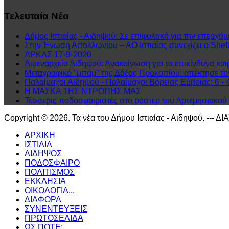
Τελευταία
Νέα
Δήμος Ιστιαίας - Αιδηψού: Σε επιφυλακή για την επερχόμ
Στην Ένωση Απολλωνίου – ΑΟ Ιστιαίας συνεχίζει ο Shefit
ΑΡΚΑΣ 17-9-2020
Λιμεναρχείο Αιδηψού: Ανακοίνωση για τα επικίνδυνα και
Μεταγραφικό "μπάμ" της Δόξας Προκοπίου: απέκτησε τ
Παλαίμαχοι Αιδηψού - Παλαίμαχοι Βόρειας Εύβοιας: 6 - 
Η ΜΑΣΚΑ ΤΗΣ ΝΤΡΟΠΗΣ ΜΑΣ
Τέσσερις ποδοσφαιριστές στο ρόστερ του Αρτεμησιακού
Copyright © 2026. Τα νέα του Δήμου Ιστιαίας - Αιδηψού. --- Δ
ΑΡΧΙΚΗ
ΙΣΤΙΑΙΑ
ΑΙΔΗΨΟΣ
ΠΟΔΟΣΦΑΙΡΟ
ΠΟΛΙΤΙΣΜΟΣ
ΕΚΚΛΗΣΙΑ
ΟΙΚΟΛΟΓΙΑ...
ΔΙΑΦΟΡΑ
ΣΥΝΕΝΤΕΥΞΕΙΣ
ΠΡΩΤΟΣΕΛΙΔΑ
ΩΣ ΠΟΤΕ;