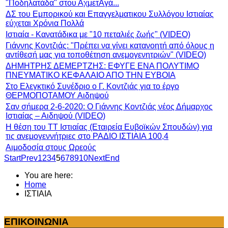
"Ποδηλατάδα" στου ΑχμετΑγά...
ΔΣ του Εμπορικού και Επαγγελματικου Συλλόγου Ιστιαίας
εύχεται Χρόνια Πολλά
Ιστιαία - Κανατάδικα με "10 πεταλιές ζωής" (VIDEO)
Γιάννης Κοντζιάς: "Πρέπει να γίνει κατανοητή από όλους η
αντίθεσή μας για τοποθέτηση ανεμογενητριών" (VIDEO)
ΔΗΜΗΤΡΗΣ ΔΕΜΕΡΤΖΗΣ: ΕΦΥΓΕ ΕΝΑ ΠΟΛΥΤΙΜΟ
ΠΝΕΥΜΑΤΙΚΟ ΚΕΦΑΛΑΙΟ ΑΠΟ ΤΗΝ ΕΥΒΟΙΑ
Στο Ελεγκτικό Συνέδριο ο Γ. Κοντζιάς για το έργο
ΘΕΡΜΟΠΟΤΑΜΟΥ Αιδηψού
Σαν σήμερα 2-6-2020: Ο Γιάννης Κοντζιάς νέος Δήμαρχος
Ιστιαίας – Αιδηψού (VIDEO)
Η θέση του ΤΤ Ιστιαίας (Εταιρεία Ευβοϊκών Σπουδών) για
τις ανεμογεννήτριες στο ΡΑΔΙΟ ΙΣΤΙΑΙΑ 100,4
Αιμοδοσία στους Ωρεούς
Start
Prev
1
2
3
4
5
6
7
8
9
10
Next
End
You are here:
Home
ΙΣΤΙΑΙΑ
ΕΠΙΚΟΙΝΩΝΙΑ