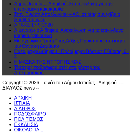
Δήμος Ιστιαίας - Αιδηψού: Σε επιφυλακή για την
επερχόμενη κακοκαιρία
Στην Ένωση Απολλωνίου – ΑΟ Ιστιαίας συνεχίζει ο
Shefit Kalivaci.
ΑΡΚΑΣ 17-9-2020
Λιμεναρχείο Αιδηψού: Ανακοίνωση για τα επικίνδυνα
καιρικά φαινόμενα
Μεταγραφικό "μπάμ" της Δόξας Προκοπίου: απέκτησε
τον Θανάση Δαμάσκο
Παλαίμαχοι Αιδηψού - Παλαίμαχοι Βόρειας Εύβοιας: 6 -
4
Η ΜΑΣΚΑ ΤΗΣ ΝΤΡΟΠΗΣ ΜΑΣ
Τέσσερις ποδοσφαιριστές στο ρόστερ του
Αρτεμησιακού
Copyright © 2026. Τα νέα του Δήμου Ιστιαίας - Αιδηψού. ---
ΔΙΑΥΛΟΣ news --
ΑΡΧΙΚΗ
ΙΣΤΙΑΙΑ
ΑΙΔΗΨΟΣ
ΠΟΔΟΣΦΑΙΡΟ
ΠΟΛΙΤΙΣΜΟΣ
ΕΚΚΛΗΣΙΑ
ΟΙΚΟΛΟΓΙΑ...