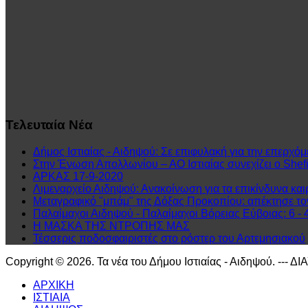
Τελευταία
Νέα
Δήμος Ιστιαίας - Αιδηψού: Σε επιφυλακή για την επερχόμ
Στην Ένωση Απολλωνίου – ΑΟ Ιστιαίας συνεχίζει ο Shefit
ΑΡΚΑΣ 17-9-2020
Λιμεναρχείο Αιδηψού: Ανακοίνωση για τα επικίνδυνα και
Μεταγραφικό "μπάμ" της Δόξας Προκοπίου: απέκτησε τ
Παλαίμαχοι Αιδηψού - Παλαίμαχοι Βόρειας Εύβοιας: 6 - 
Η ΜΑΣΚΑ ΤΗΣ ΝΤΡΟΠΗΣ ΜΑΣ
Τέσσερις ποδοσφαιριστές στο ρόστερ του Αρτεμησιακού
Copyright © 2026. Τα νέα του Δήμου Ιστιαίας - Αιδηψού. --- Δ
ΑΡΧΙΚΗ
ΙΣΤΙΑΙΑ