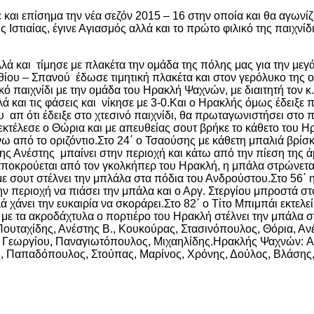
 και επίσημα την νέα σεζόν 2015 – 16 στην οποία και θα αγωνί
 Ιστιαίας, έγινε Αγιασμός αλλά και το πρώτο φιλικό της παιχνί
ά και τίμησε με πλακέτα την ομάδα της πόλης μας για την μεγά
θίου – Σπανού έδωσε τιμητική πλακέτα και στον γερόλυκο της 
κό παιχνίδι με την ομάδα του Ηρακλή Ψαχνών, με διαιτητή τον κ.
λά και τις φάσεις και νίκησε με 3-0.Και ο Ηρακλής όμως έδειξ
 απ ότι έδειξε στο χτεσινό παιχνίδι, θα πρωταγωνιστήσει στο 
ο εκτέλεσε ο Θώρια και με απευθείας σουτ βρήκε το κάθετο του
άνω από το οριζόντιο.Στο 24΄ ο Τσαούσης με κάθετη μπαλιά βρίσ
 Ανέστης μπαίνει στην περιοχή και κάτω από την πίεση της άμυ
αποκρούεται από τον γκολκήπερ του Ηρακλή, η μπάλα στρώνεται
ε σουτ στέλνει την μπλάλα στα πόδια του Ανδρούστου.Στο 56΄ η
ν περιοχή να πιάσει την μπάλα και ο Αργ. Στεργίου μπροστά στο
ά χάνει την ευκαιρία να σκοράρει.Στο 82΄ ο Τίτο Μπιμπάι εκτελεί
 με τα ακροδάχτυλα ο πορτιέρο του Ηρακλή στέλνει την μπάλα στ
ουταχίδης, Ανέστης Β., Κουκούρας, Στασινόπουλος, Θόρια, Ανέ
τής, Γεωργίου, Παναγιωτόπουλος, Μιχαηλίδης.Ηρακλής Ψαχνών: 
ης, Παπαδόπουλος, Στούπας, Μαρίνος, Χρόνης, Δούλος, Βλάσ