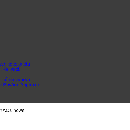
ενη κακοκαιρία
 Kalivaci.
ρικά φαινόμενα
ον Θανάση Δαμάσκο
4
ΙΑΥΛΟΣ news --