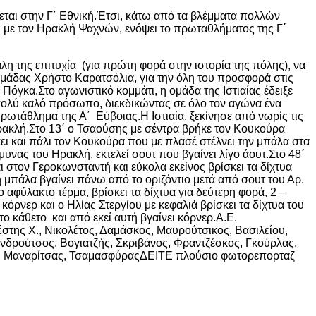
ζεται στην Γ΄ Εθνική.Έτσι, κάτω από τα βλέμματα πολλών
δι με τον Ηρακλή Ψαχνών, ενόψει το πρωταθλήματος της Γ΄
λη της επιτυχία (για πρώτη φορά στην ιστορία της πόλης), να
ομάδας Χρήστο Καρατσόλια, για την όλη του προσφορά στις
 Πόγκα.Στο αγωνιστικό κομμάτι, η ομάδα της Ιστιαίας έδειξε
ε πολύ καλό πρόσωπο, διεκδικώντας σε όλο τον αγώνα ένα
πρωτάθλημα της Α΄ Εύβοιας.Η Ιστιαία, ξεκίνησε από νωρίς τις
 Ηρακλή.Στο 13΄ ο Τσαούσης με σέντρα βρήκε τον Κουκούρα
κει και πάλι τον Κουκούρα που με πλασέ στέλνει την μπάλα στα
νας του Ηρακλή, εκτελεί σουτ που βγαίνει λίγο άουτ.Στο 48΄
 στον Γεροκωνσταντή και εύκολα εκείνος βρίσκει τα δίχτυα
 μπάλα βγαίνει πάνω από το οριζόντιο μετά από σουτ του Αρ.
 αφύλακτο τέρμα, βρίσκει τα δίχτυα για δεύτερη φορά, 2 –
 κόρνερ και ο Ηλίας Στεργίου με κεφαλιά βρίσκει τα δίχτυα του
ο κάθετο και από εκεί αυτή βγαίνει κόρνερ.Α.Ε.
στης Χ., Νικολέτος, Δαμάσκος, Μαυρούτσικος, Βασιλείου,
Ανδρούτσος, Βογιατζής, Σκριβάνος, Φραντζέσκος, Γκούρλας,
ης, Μαναρίτσας, ΤσαμασφύραςΔΕΙΤΕ πλούσιο φωτορεπορταζ