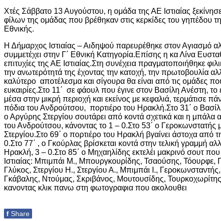
Χτές Σάββατο 13 Αυγούστου, η ομάδα της ΑΕ Ιστιαίας ξεκίνησε
φίλων της ομάδας που βρέθηκαν στις κερκίδες του γηπέδου της
Εθνικής.
Η Δήμαρχος Ιστιαίας – Αιδηψού παρευρέθηκε στον Αγιασμό αλλ
συμμετέχει στην Γ΄ Εθνική Κατηγορία.Επίσης η κα Λίνα Ευστα
επιτυχίες της ΑΕ Ιστιαίας.Στη συνέχεια πραγματοποιήθηκε φιλι
την ανωτερότητά της έχοντας την κατοχή, την πρωτοβουλία αλ
καλύτερο αποτέλεσμα και σίγουρα θα είναι από τις ομάδες που
ευκαιρίες.Στο 11΄ σε φάουλ που έγινε στον Βασίλη Ανέστη, τ
μέσα στην μικρή περιοχή και εκείνος με κεφαλιά, τερμάτισε π
πόδια του Ανδρούτσου, πορτιέρο του Ηρακλή.Στο 31΄ ο Βασίλης
ο Αργύρης Στεργίου σουτάρει από κοντά σχετικά και η μπάλα 
του Ανδρούτσου, κάνοντας το 1 – 0.Στο 53΄ ο Γεροκωνστατής μ
Στεργίου.Στο 69΄ ο πορτιέρο του Ηρακλή βγαίνει άστοχα από τη
0.Στο 77΄ , ο Γκούρλας βρίσκεται κοντά στην τελική γραμμή αλλ
Ηρακλή, 3 – 0.Στο 85΄ ο Μηχαηλίδης εκτελέι μακρινό σουτ που
Ιστιαίας: Μπιμπάι Μ., Μπουργκουρίδης, Τσαούσης, Τόουρφε, Π
Γλύκος, Στεργίου Η., Στεργίου Α., Μπιμπάι Ι., Γεροκωνσταν
Γκάβαλης, Ντούμας, Σκριβάνος, Μουτουσίδης, Τουρκοχωρίτ
κανοντας κλικ πανω στη φωτογραφια που ακολουθει
f
Share