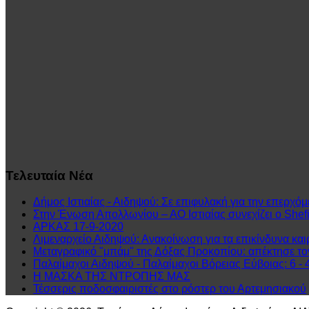
Τελευταία
Νέα
Δήμος Ιστιαίας - Αιδηψού: Σε επιφυλακή για την επερχόμ
Στην Ένωση Απολλωνίου – ΑΟ Ιστιαίας συνεχίζει ο Shefit
ΑΡΚΑΣ 17-9-2020
Λιμεναρχείο Αιδηψού: Ανακοίνωση για τα επικίνδυνα και
Μεταγραφικό "μπάμ" της Δόξας Προκοπίου: απέκτησε τ
Παλαίμαχοι Αιδηψού - Παλαίμαχοι Βόρειας Εύβοιας: 6 - 
Η ΜΑΣΚΑ ΤΗΣ ΝΤΡΟΠΗΣ ΜΑΣ
Τέσσερις ποδοσφαιριστές στο ρόστερ του Αρτεμησιακού