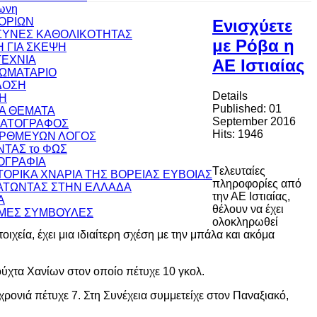
ωνη
ΟΡΙΩΝ
Ενισχύετε
ΥΝΕΣ ΚΑΘΟΛΙΚΟΤΗΤΑΣ
με Ρόβα η
 ΓΙΑ ΣΚΕΨΗ
ΕΧΝΙΑ
ΑΕ Ιστιαίας
ΩΜΑΤΑΡΙΟ
ΔΟΣΗ
Details
Η
Published: 01
ΚΑ ΘΕΜΑΤΑ
September 2016
ΜΑΤΟΓΡΑΦΟΣ
Hits: 1946
ΟΡΘΜΕΥΩΝ ΛΟΓΟΣ
ΝΤΑΣ το ΦΩΣ
ΟΓΡΑΦΙΑ
Tελευταίες
ΣΤΟΡΙΚΑ ΧΝΑΡΙΑ ΤΗΣ ΒΟΡΕΙΑΣ ΕΥΒΟΙΑΣ
πληροφορίες από
ΤΩΝΤΑΣ ΣΤΗΝ ΕΛΛΑΔΑ
την ΑΕ Ιστιαίας,
Α
θέλουν να έχει
ΜΕΣ ΣΥΜΒΟΥΛΕΣ
ολοκληρωθεί
εία, έχει μια ιδιαίτερη σχέση με την μπάλα και ακόμα
ούχτα Χανίων στον οποίο πέτυχε 10 γκολ.
ρονιά πέτυχε 7. Στη Συνέχεια συμμετείχε στον Παναξιακό,