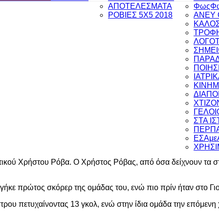
ΑΠΟΤΕΛΕΣΜΑΤΑ
ΦωςΦ
ΡΟΒΙΕΣ 5Χ5 2018
ANEY 
ΚΑΛΟΣ
ΤΡΟΦΗ
ΛΟΓΟΤ
ΣΗΜΕΙ
ΠΑΡΑ
ΠΟΙΗΣ
ΙΑΤΡΙ
ΚΙΝΗ
ΔΙΑΠ
ΧΤΙΖΟ
ΓΕΛΟΙ
ΣΤΑ Ι
ΠΕΡΠΑ
ΕΣΑμε
ΧΡΗΣΙ
ικού Χρήστου Ρόβα. Ο Χρήστος Ρόβας, από όσα δείχνουν τα στοιχ
βγήκε πρώτος σκόρερ της ομάδας του, ενώ πιο πρίν ήταν στο Γι
ρου πετυχαίνοντας 13 γκολ, ενώ στην ίδια ομάδα την επόμενη χ