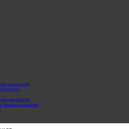
ενη κακοκαιρία
 Kalivaci.
ρικά φαινόμενα
ον Θανάση Δαμάσκο
4