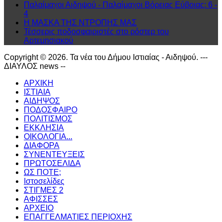
Παλαίμαχοι Αιδηψού - Παλαίμαχοι Βόρειας Εύβοιας: 6 -
4
Η ΜΑΣΚΑ ΤΗΣ ΝΤΡΟΠΗΣ ΜΑΣ
Τέσσερις ποδοσφαιριστές στο ρόστερ του
Αρτεμησιακού
Copyright © 2026. Τα νέα του Δήμου Ιστιαίας - Αιδηψού. ---
ΔΙΑΥΛΟΣ news --
ΑΡΧΙΚΗ
ΙΣΤΙΑΙΑ
ΑΙΔΗΨΟΣ
ΠΟΔΟΣΦΑΙΡΟ
ΠΟΛΙΤΙΣΜΟΣ
ΕΚΚΛΗΣΙΑ
ΟΙΚΟΛΟΓΙΑ...
ΔΙΑΦΟΡΑ
ΣΥΝΕΝΤΕΥΞΕΙΣ
ΠΡΩΤΟΣΕΛΙΔΑ
ΩΣ ΠΟΤΕ;
Ιστοσελίδες
ΣΤΙΓΜΕΣ 2
ΑΦΙΣΣΕΣ
ΑΡΧΕΙΟ
ΕΠΑΓΓΕΛΜΑΤΙΕΣ ΠΕΡΙΟΧΗΣ