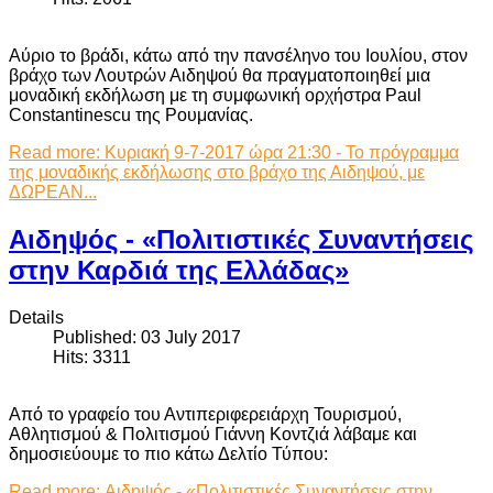
Αύριο το βράδι, κάτω από την πανσέληνο του Ιουλίου, στον
βράχο των Λουτρών Αιδηψού θα πραγματοποιηθεί μια
μοναδική εκδήλωση με τη συμφωνική ορχήστρα Paul
Constantinescu της Ρουμανίας.
Read more: Κυριακή 9-7-2017 ώρα 21:30 - Το πρόγραμμα
της μοναδικής εκδήλωσης στο βράχο της Αιδηψού, με
ΔΩΡΕΑΝ...
Αιδηψός - «Πολιτιστικές Συναντήσεις
στην Καρδιά της Ελλάδας»
Details
Published: 03 July 2017
Hits: 3311
Από το γραφείο του Αντιπεριφερειάρχη Τουρισμού,
Αθλητισμού & Πολιτισμού Γιάννη Κοντζιά λάβαμε και
δημοσιεύουμε το πιο κάτω Δελτίο Τύπου:
Read more: Αιδηψός - «Πολιτιστικές Συναντήσεις στην