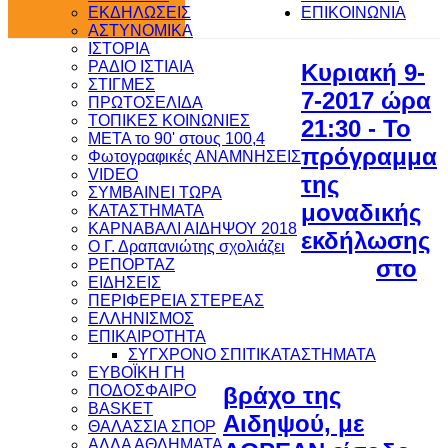
ΕΚΔΗΛΩΣΕΙΣ
ΕΠΙΚΟΙΝΩΝΙΑ
ΑΣΤΥΝΟΜΙΚΑ
ΙΣΤΟΡΙΑ
ΡΑΔΙΟ ΙΣΤΙΑΙΑ
Κυριακή 9-
ΣΤΙΓΜΕΣ
7-2017 ώρα
ΠΡΩΤΟΣΕΛΙΔΑ
ΤΟΠΙΚΕΣ ΚΟΙΝΩΝΙΕΣ
21:30 - Το
ΜΕΤΑ το 90' στους 100,4
πρόγραμμα
Φωτογραφικές ΑΝΑΜΝΗΣΕΙΣ
VIDEO
της
ΣΥΜΒΑΙΝΕΙ ΤΩΡΑ
μοναδικής
ΚΑΤΑΣΤΗΜΑΤΑ
ΚΑΡΝΑΒΑΛΙ ΑΙΔΗΨΟΥ 2018
εκδήλωσης
Ο Γ. Δραπανιώτης σχολιάζει
στο
ΡΕΠΟΡΤΑΖ
ΕΙΔΗΣΕΙΣ
ΠΕΡΙΦΕΡΕΙΑ ΣΤΕΡΕΑΣ
ΕΛΛΗΝΙΣΜΟΣ
ΕΠΙΚΑΙΡΟΤΗΤΑ
ΣΥΓΧΡΟΝΟ ΣΠΙΤΙ
ΚΑΤΑΣΤΗΜΑΤΑ
ΕΥΒΟΪΚΗ ΓΗ
ΠΟΔΟΣΦΑΙΡΟ
βράχο της
BASKET
Αιδηψού, με
ΘΑΛΑΣΣΙΑ ΣΠΟΡ
ΑΛΛΑ ΑΘΛΗΜΑΤΑ