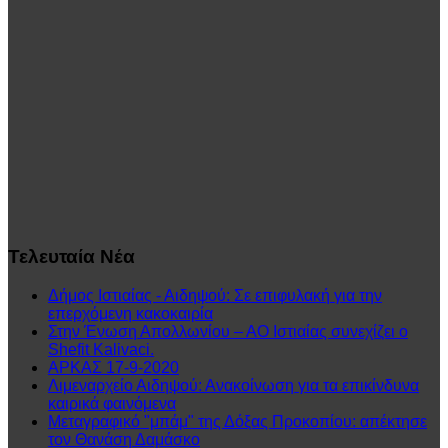
Τελευταία
Νέα
Δήμος Ιστιαίας - Αιδηψού: Σε επιφυλακή για την
επερχόμενη κακοκαιρία
Στην Ένωση Απολλωνίου – ΑΟ Ιστιαίας συνεχίζει ο
Shefit Kalivaci.
ΑΡΚΑΣ 17-9-2020
Λιμεναρχείο Αιδηψού: Ανακοίνωση για τα επικίνδυνα
καιρικά φαινόμενα
Μεταγραφικό "μπάμ" της Δόξας Προκοπίου: απέκτησε
τον Θανάση Δαμάσκο