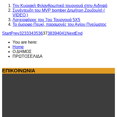
Την Κυριακή Φιλανθρωπικό τουρνουά στην Αιδηψό
Συνέντευξη του MVP bomber Δημήτρη Ζουζουλή (
VIDEO )
Λαχειοφόρος του 7ου Τουρνουά 5Χ5
Το όμορφο Πευκί, παραμονές του Αγίου Πνεύματος
Start
Prev
32
33
34
35
36
37
38
39
40
41
Next
End
You are here:
Home
Ο ΔΗΜΟΣ
ΠΡΩΤΟΣΕΛΙΔΑ
ΕΠΙΚΟΙΝΩΝΙΑ