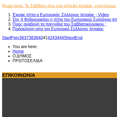
Read more: Το Σάββατο όλοι στο γήπεδο Ιστιαίας, ενισχύουμε 
Έκοψε πίττα ο Εμπορικός Σύλλογος Ιστιαίας - Video
Στις 4 Φεβρουαρίου η πίττα του Εμπορικού Συλλόγου Ιστ
Πρoς αναβολή τα παιχνίδια του Σαββατοκύριακου ;
Πρόσκληση απο τον Εμπορικό Σύλλογος Ιστιαίας
Start
Prev
36
37
38
39
40
41
42
43
44
45
Next
End
You are here:
Home
Ο ΔΗΜΟΣ
ΠΡΩΤΟΣΕΛΙΔΑ
ΕΠΙΚΟΙΝΩΝΙΑ