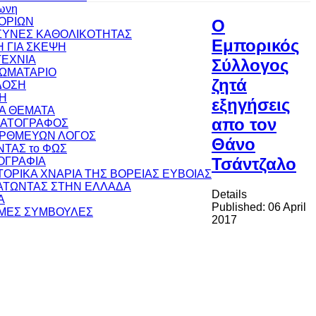
ωνη
ΟΡΙΩΝ
Ο
ΥΝΕΣ ΚΑΘΟΛΙΚΟΤΗΤΑΣ
Εμπορικός
 ΓΙΑ ΣΚΕΨΗ
ΕΧΝΙΑ
Σύλλογος
ΩΜΑΤΑΡΙΟ
ζητά
ΔΟΣΗ
Η
εξηγήσεις
ΚΑ ΘΕΜΑΤΑ
απο τον
ΜΑΤΟΓΡΑΦΟΣ
ΟΡΘΜΕΥΩΝ ΛΟΓΟΣ
Θάνο
ΝΤΑΣ το ΦΩΣ
Τσάντζαλο
ΟΓΡΑΦΙΑ
ΣΤΟΡΙΚΑ ΧΝΑΡΙΑ ΤΗΣ ΒΟΡΕΙΑΣ ΕΥΒΟΙΑΣ
ΤΩΝΤΑΣ ΣΤΗΝ ΕΛΛΑΔΑ
Details
Α
Published: 06 April
ΜΕΣ ΣΥΜΒΟΥΛΕΣ
2017